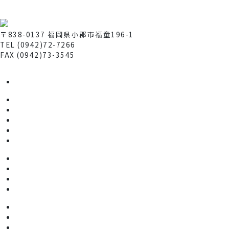
株式会社 メック
〒838-0137 福岡県小郡市福童196-1
TEL (0942)72-7266
FAX (0942)73-3545
資料ダウンロード ▼
お問い合わせ ▼
事業領域
検査機器事業
・製品一覧
・FAシステム
・基板修理
・電子部品販売
ナノファイバー事業
・エレクトロスピニングについて
・電界紡糸装置
・サンプル作製
放送機器事業
・自主放送システム
・データ放送・文字放送