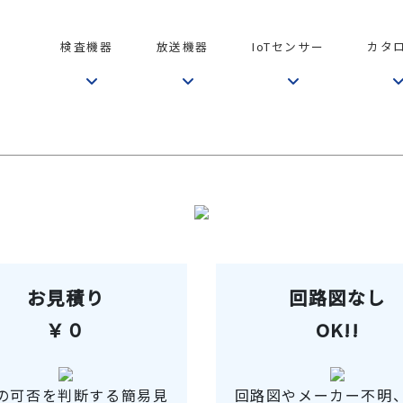
検査機器
放送機器
IoTセンサー
カタ
お見積り
回路図なし
￥０
OK!!
の可否を判断する簡易見
回路図やメーカー不明