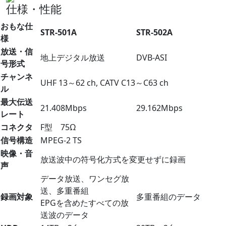
仕様・性能
おもな仕
STR-501A
STR-502A
様
放送・信
地上デジタル放送
DVB-ASI
号形式
チャンネ
UHF 13～62 ch, CATV C13～C63 ch
ル
最大伝送
21.408Mbps
29.162Mbps
レート
コネクタ
F型 75Ω
信号構造
MPEG-2 TS
映像・音
放送波中の符号化方式を変更せずに録画
声
データ放送、ワンセグ放
送、多重番組
録画対象
多重番組のデータ
EPGを含めたすべての放
送波のデータ