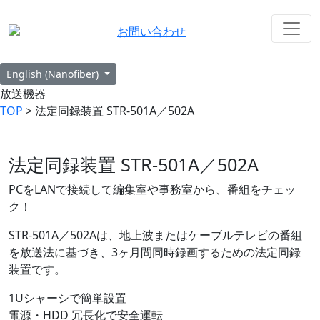
お問い合わせ
English (Nanofiber)
放送機器
TOP
> 法定同録装置 STR-501A／502A
法定同録装置 STR-501A／502A
PCをLANで接続して
編集室
や
事務室
から、番組をチェッ
ク！
STR-501A／502Aは、地上波またはケーブルテレビの番組
を放送法に基づき、3ヶ月間同時録画するための法定同録
装置です。
1Uシャーシで簡単設置
電源・HDD 冗長化で安全運転