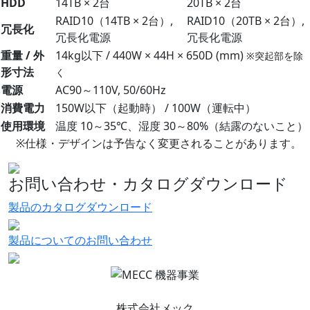
HDD
14TB × 2台
20TB × 2台
RAID10（14TB × 2台）,
RAID10（20TB × 2台）,
冗長化
冗長化電源
冗長化電源
重量 / 外
14kg以下 / 440W × 44H × 650D (mm)
※突起部を除
形寸法
く
電源
AC90～110V, 50/60Hz
消費電力
150W以下（起動時） / 100W（運転中）
使用環境
温度 10～35℃、湿度 30～80%（結露のないこと）
※仕様・デザインは予告なく変更されることがあります。
お問い合わせ・カタログダウンロード
製品のカタログダウンロード
製品についてのお問い合わせ
株式会社メック