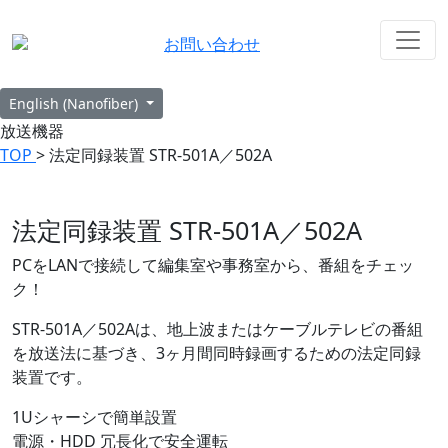
お問い合わせ
English (Nanofiber)
放送機器
TOP
> 法定同録装置 STR-501A／502A
法定同録装置 STR-501A／502A
PCをLANで接続して
編集室
や
事務室
から、番組をチェッ
ク！
STR-501A／502Aは、地上波またはケーブルテレビの番組
を放送法に基づき、3ヶ月間同時録画するための法定同録
装置です。
1Uシャーシで簡単設置
電源・HDD 冗長化で安全運転