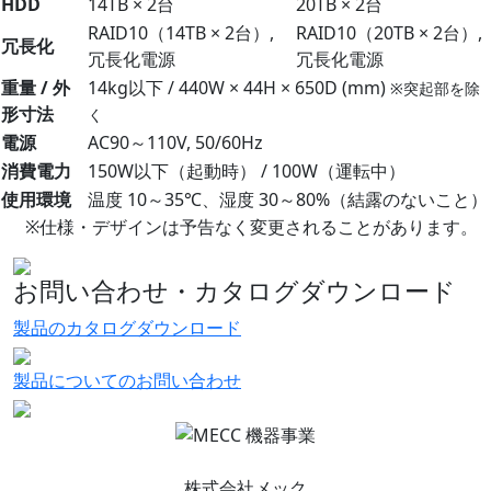
HDD
14TB × 2台
20TB × 2台
RAID10（14TB × 2台）,
RAID10（20TB × 2台）,
冗長化
冗長化電源
冗長化電源
重量 / 外
14kg以下 / 440W × 44H × 650D (mm)
※突起部を除
形寸法
く
電源
AC90～110V, 50/60Hz
消費電力
150W以下（起動時） / 100W（運転中）
使用環境
温度 10～35℃、湿度 30～80%（結露のないこと）
※仕様・デザインは予告なく変更されることがあります。
お問い合わせ・カタログダウンロード
製品のカタログダウンロード
製品についてのお問い合わせ
株式会社メック