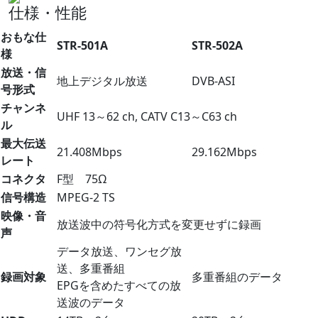
仕様・性能
おもな仕
STR-501A
STR-502A
様
放送・信
地上デジタル放送
DVB-ASI
号形式
チャンネ
UHF 13～62 ch, CATV C13～C63 ch
ル
最大伝送
21.408Mbps
29.162Mbps
レート
コネクタ
F型 75Ω
信号構造
MPEG-2 TS
映像・音
放送波中の符号化方式を変更せずに録画
声
データ放送、ワンセグ放
送、多重番組
録画対象
多重番組のデータ
EPGを含めたすべての放
送波のデータ