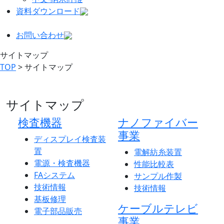
資料ダウンロード
お問い合わせ
サイトマップ
TOP
> サイトマップ
サイトマップ
検査機器
ナノファイバー
事業
ディスプレイ検査装
置
電解紡糸装置
電源・検査機器
性能比較表
FAシステム
サンプル作製
技術情報
技術情報
基板修理
ケーブルテレビ
電子部品販売
事業