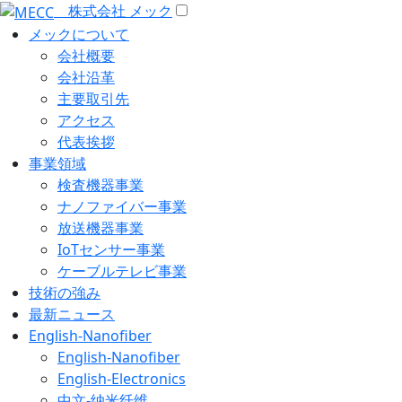
株式会社 メック
メックについて
会社概要
会社沿革
主要取引先
アクセス
代表挨拶
事業領域
検査機器事業
ナノファイバー事業
放送機器事業
IoTセンサー事業
ケーブルテレビ事業
技術の強み
最新ニュース
English-Nanofiber
English-Nanofiber
English-Electronics
中文-纳米纤维