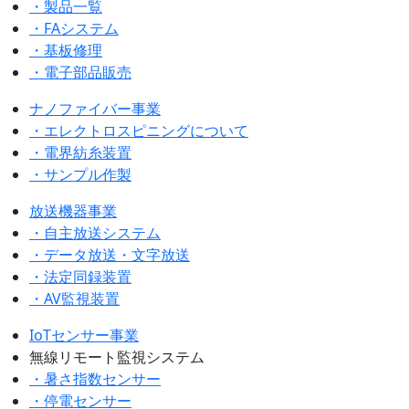
・製品一覧
・FAシステム
・基板修理
・電子部品販売
ナノファイバー事業
・エレクトロスピニングについて
・電界紡糸装置
・サンプル作製
放送機器事業
・自主放送システム
・データ放送・文字放送
・法定同録装置
・AV監視装置
IoTセンサー事業
無線リモート監視システム
・暑さ指数センサー
・停電センサー