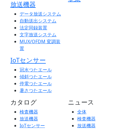
放送機器
データ放送システム
自動送出システム
法定同録装置
文字放送システム
MUX/OFDM 変調装
置
IoTセンサー
冠水つたエール
傾斜つたエール
停電つたエール
暑さつたエール
カタログ
ニュース
検査機器
全体
放送機器
検査機器
IoTセンサー
放送機器