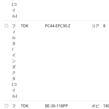
(コ
イ
ル)
フ
TDK
PC44-EPC30-Z
コア
8
ィ
ル
タ
/
イ
ン
ダ
ク
タ
(コ
イ
ル)
フ
TDK
BE-30-118PP
ボビ
18