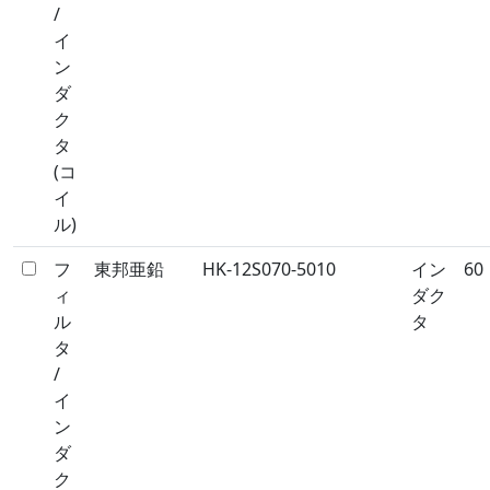
/
イ
ン
ダ
ク
タ
(コ
イ
ル)
フ
東邦亜鉛
HK-12S070-5010
イン
60
ィ
ダク
ル
タ
タ
/
イ
ン
ダ
ク