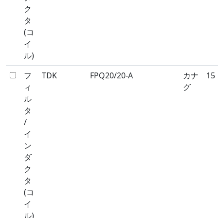
ク
タ
(コ
イ
ル)
フ
TDK
FPQ20/20-A
カナ
15
ィ
グ
ル
タ
/
イ
ン
ダ
ク
タ
(コ
イ
ル)