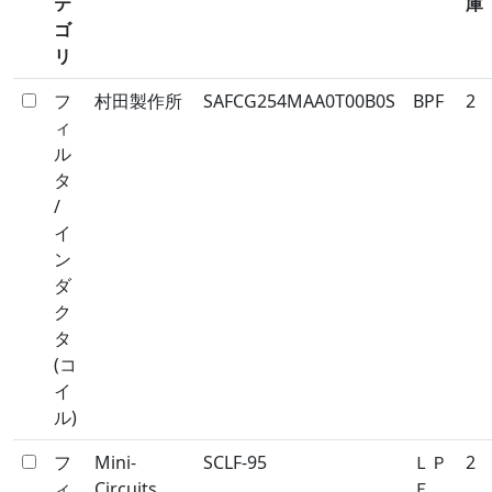
テ
庫
ゴ
リ
フ
村田製作所
SAFCG254MAA0T00B0S
BPF
2
ィ
ル
タ
/
イ
ン
ダ
ク
タ
(コ
イ
ル)
フ
Mini-
SCLF-95
ＬＰ
2
ィ
Circuits
Ｆ