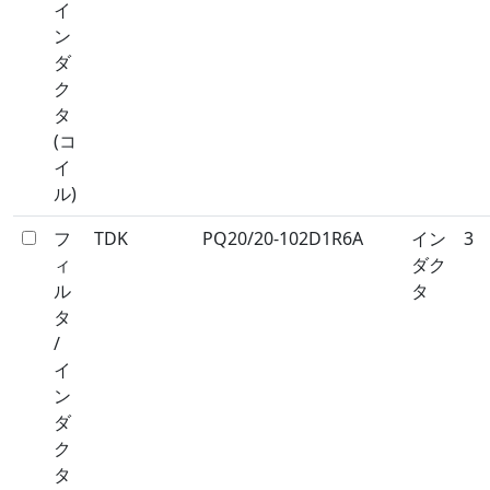
イ
ン
ダ
ク
タ
(コ
イ
ル)
フ
TDK
PQ20/20-102D1R6A
イン
3
ィ
ダク
ル
タ
タ
/
イ
ン
ダ
ク
タ