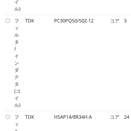
イ
ル)
フ
TDK
PC30PQ50/50Z-12
コア
3
ィ
ル
タ
/
イ
ン
ダ
ク
タ
(コ
イ
ル)
フ
TDK
H5AP14/8R34H-A
コア
24
ィ