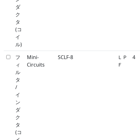
ダ
ク
タ
(コ
イ
ル)
フ
Mini-
SCLF-8
ＬＰ
4
ィ
Circuits
Ｆ
ル
タ
/
イ
ン
ダ
ク
タ
(コ
イ