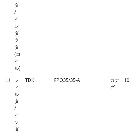
タ
/
イ
ン
ダ
ク
タ
(コ
イ
ル)
フ
TDK
FPQ35/35-A
カナ
10
ィ
グ
ル
タ
/
イ
ン
ダ