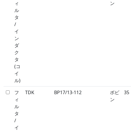
ィ
ン
ル
タ
/
イ
ン
ダ
ク
タ
(コ
イ
ル)
フ
TDK
BP17/13-112
ボビ
35
ィ
ン
ル
タ
/
イ