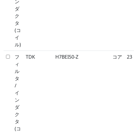
ン
ダ
ク
タ
(コ
イ
ル)
フ
TDK
H7BEI50-Z
コア
23
ィ
ル
タ
/
イ
ン
ダ
ク
タ
(コ