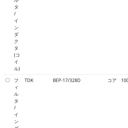
ル
タ
/
イ
ン
ダ
ク
タ
(コ
イ
ル)
フ
TDK
BEP-17/328D
コア
10
ィ
ル
タ
/
イ
ン