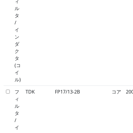
ィ
ル
タ
/
イ
ン
ダ
ク
タ
(コ
イ
ル)
フ
TDK
FP17/13-2B
コア
20
ィ
ル
タ
/
イ