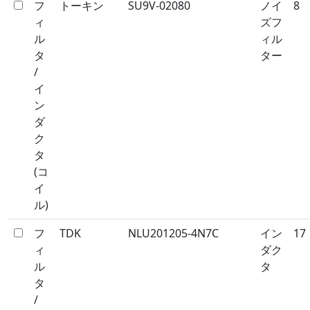
フ
トーキン
SU9V-02080
ノイ
8
ィ
ズフ
ル
ィル
タ
ター
/
イ
ン
ダ
ク
タ
(コ
イ
ル)
フ
TDK
NLU201205-4N7C
イン
17
ィ
ダク
ル
タ
タ
/