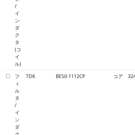
/
イ
ン
ダ
ク
タ
(コ
イ
ル)
フ
TDK
BE50-1112CP
コア
32
ィ
ル
タ
/
イ
ン
ダ
ク