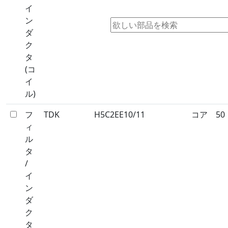
イ
ン
ダ
ク
タ
(コ
イ
ル)
フ
TDK
H5C2EE10/11
コア
50
ィ
ル
タ
/
イ
ン
ダ
ク
タ