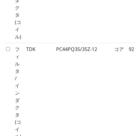
ダ
ク
タ
(コ
イ
ル)
フ
TDK
PC44PQ35/35Z-12
コア
92
ィ
ル
タ
/
イ
ン
ダ
ク
タ
(コ
イ