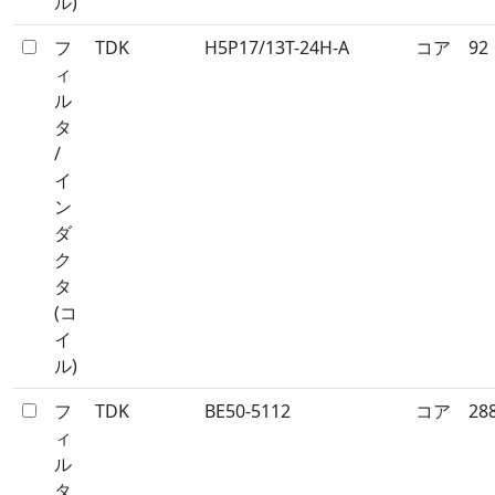
ル)
フ
TDK
H5P17/13T-24H-A
コア
92
ィ
ル
タ
/
イ
ン
ダ
ク
タ
(コ
イ
ル)
フ
TDK
BE50-5112
コア
28
ィ
ル
タ