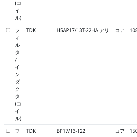
(コ
イ
ル)
フ
TDK
H5AP17/13T-22HA アリ
コア
10
ィ
ル
タ
/
イ
ン
ダ
ク
タ
(コ
イ
ル)
フ
TDK
BP17/13-122
コア
15