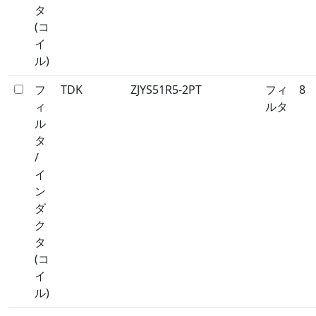
タ
(コ
イ
ル)
フ
TDK
ZJYS51R5-2PT
フィ
8
ィ
ルタ
ル
タ
/
イ
ン
ダ
ク
タ
(コ
イ
ル)