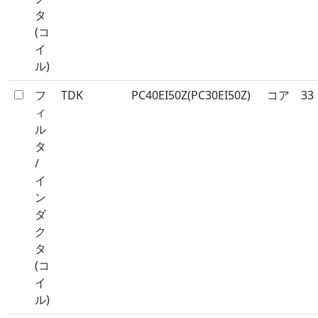
タ
(コ
イ
ル)
フ
TDK
PC40EI50Z(PC30EI50Z)
コア
33
ィ
ル
タ
/
イ
ン
ダ
ク
タ
(コ
イ
ル)