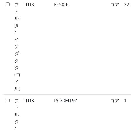
フ
TDK
FE50-E
コア
22
ィ
ル
タ
/
イ
ン
ダ
ク
タ
(コ
イ
ル)
フ
TDK
PC30EI19Z
コア
1
ィ
ル
タ
/