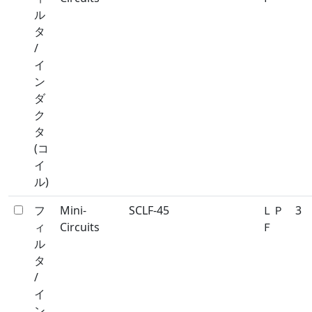
ル
タ
/
イ
ン
ダ
ク
タ
(コ
イ
ル)
フ
Mini-
SCLF-45
ＬＰ
3
ィ
Circuits
Ｆ
ル
タ
/
イ
ン