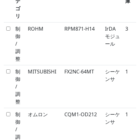
テ
庫
ゴ
リ
制
ROHM
RPM871-H14
IrDA
3
御
モジュ
/
ール
調
整
制
MITSUBISHI
FX2NC-64MT
シーケ
1
御
ンサ
/
調
整
制
オムロン
CQM1-OD212
シーケ
1
御
ンサ
/
調