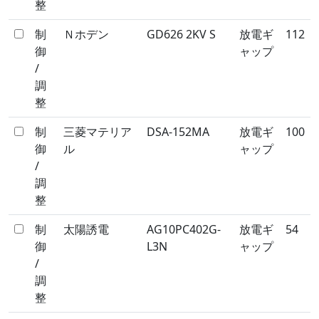
整
制
Ｎホデン
GD626 2KV S
放電ギ
112
御
ャップ
/
調
整
制
三菱マテリア
DSA-152MA
放電ギ
100
御
ル
ャップ
/
調
整
制
太陽誘電
AG10PC402G-
放電ギ
54
御
L3N
ャップ
/
調
整