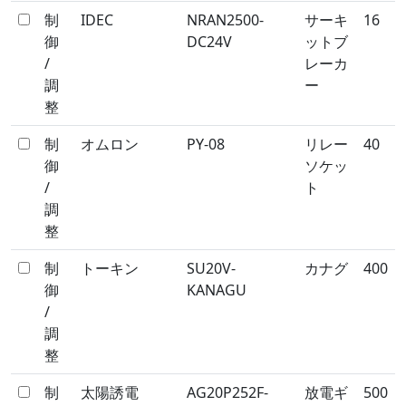
制
IDEC
NRAN2500-
サーキ
16
御
DC24V
ットブ
/
レーカ
調
ー
整
制
オムロン
PY-08
リレー
40
御
ソケッ
/
ト
調
整
制
トーキン
SU20V-
カナグ
400
御
KANAGU
/
調
整
制
太陽誘電
AG20P252F-
放電ギ
500