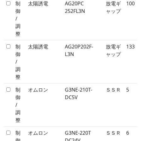
制
太陽誘電
AG20PC
放電ギ
100
御
252FL3N
ャップ
/
調
整
制
太陽誘電
AG20P202F-
放電ギ
133
御
L3N
ャップ
/
調
整
制
オムロン
G3NE-210T-
ＳＳＲ
5
御
DC5V
/
調
整
制
オムロン
G3NE-220T
ＳＳＲ
6
御
DC24V