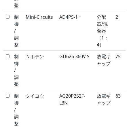
整
制
Mini-Circuits
AD4PS-1+
分配
2
御
器/混
/
合器
調
（1：
整
4）
制
Ｎホデン
GD626 360V S
放電ギ
75
御
ャップ
/
調
整
制
タイヨウ
AG20P252F-
放電ギ
63
御
L3N
ャップ
/
調
整