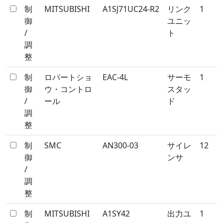
制
MITSUBISHI
A1SJ71UC24-R2
リンク
1
御
ユニッ
/
ト
調
整
制
ロバートショ
EAC-4L
サーモ
1
御
ウ・コントロ
スタッ
/
ール
ド
調
整
制
SMC
AN300-03
サイレ
12
御
ンサ
/
調
整
制
MITSUBISHI
A1SY42
出力ユ
1