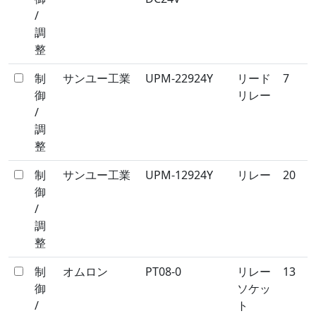
/
調
整
制
サンユー工業
UPM-22924Y
リード
7
御
リレー
/
調
整
制
サンユー工業
UPM-12924Y
リレー
20
御
/
調
整
制
オムロン
PT08-0
リレー
13
御
ソケッ
/
ト