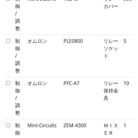
御
カバー
/
調
整
制
オムロン
PLE0800
リレー
5
御
ソケッ
/
ト
調
整
制
オムロン
PFC-A7
リレー
10
御
保持金
/
具
調
整
制
Mini-Circuits
ZEM-4300
ＭＩＸ
1
御
ＥＲ