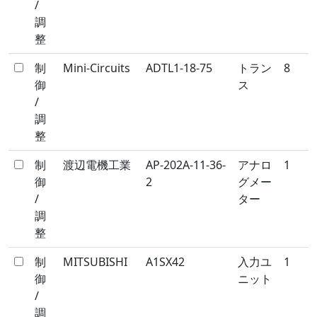
/
調
整
制
Mini-Circuits
ADTL1-18-75
トラン
8
御
ス
/
調
整
制
渡辺電機工業
AP-202A-11-36-
アナロ
1
御
2
グメー
/
ター
調
整
制
MITSUBISHI
A1SX42
入力ユ
1
御
ニット
/
調