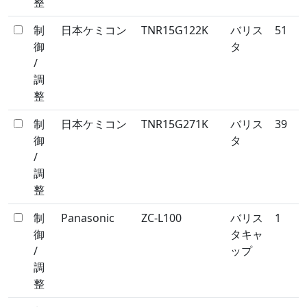
整
制
日本ケミコン
TNR15G122K
バリス
51
御
タ
/
調
整
制
日本ケミコン
TNR15G271K
バリス
39
御
タ
/
調
整
制
Panasonic
ZC-L100
バリス
1
御
タキャ
/
ップ
調
整