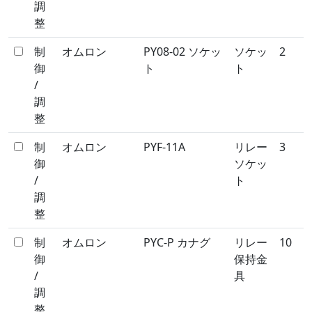
調
整
制
オムロン
PY08-02 ソケッ
ソケッ
2
御
ト
ト
/
調
整
制
オムロン
PYF-11A
リレー
3
御
ソケッ
/
ト
調
整
制
オムロン
PYC-P カナグ
リレー
10
御
保持金
/
具
調
整