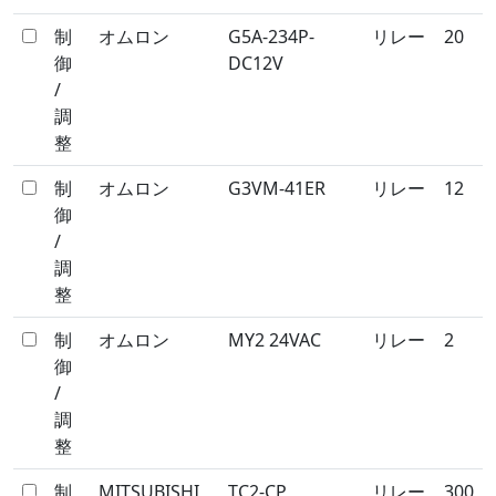
制
オムロン
G5A-234P-
リレー
20
御
DC12V
/
調
整
制
オムロン
G3VM-41ER
リレー
12
御
/
調
整
制
オムロン
MY2 24VAC
リレー
2
御
/
調
整
制
MITSUBISHI
TC2-CP
リレー
300