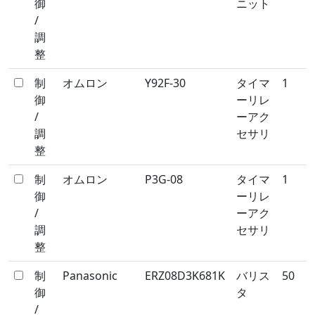
御
ニット
/
調
整
制
オムロン
Y92F-30
タイマ
1
御
ーリレ
/
ーアク
調
セサリ
整
制
オムロン
P3G-08
タイマ
1
御
ーリレ
/
ーアク
調
セサリ
整
制
Panasonic
ERZ08D3K681K
バリス
50
御
タ
/