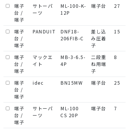
端子
サトーパ
ML-100-K-
端子台
27
台 /
ーツ
12P
端子
端子
PANDUIT
DNF18-
差し込
15
台 /
206FIB-C
み圧着
端子
子
端子
マックエ
MB-3-6.5-
二段重
8
台 /
イト
4P
ね用端
端子
子
端子
idec
BN15MW
端子台
25
台 /
端子
端子
サトーパ
ML-100
端子台
7
台 /
ーツ
CS 20P
端子