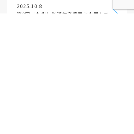
2025.10.8
第2回［九州］半導体産業展に出展して
います！
2025.7.3
【展示会】課題解決EXPO2025に出展
中！【オープンショートチェッカー】
2025.2.19
【検査機器】技術情報を更新しました
チェックを入れた製品を
問い合わせる