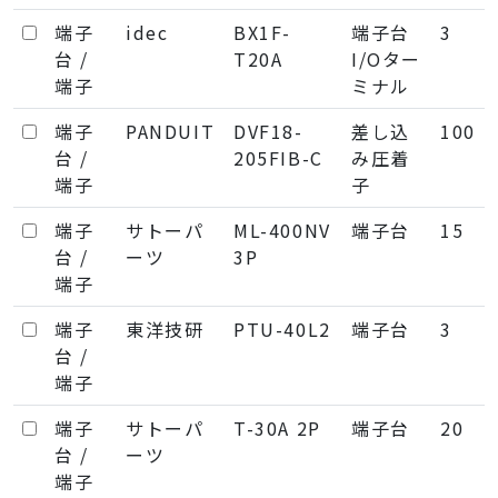
端子
idec
BX1F-
端子台
3
台 /
T20A
I/Oター
端子
ミナル
端子
PANDUIT
DVF18-
差し込
100
台 /
205FIB-C
み圧着
端子
子
端子
サトーパ
ML-400NV
端子台
15
台 /
ーツ
3P
端子
端子
東洋技研
PTU-40L2
端子台
3
台 /
端子
端子
サトーパ
T-30A 2P
端子台
20
台 /
ーツ
端子