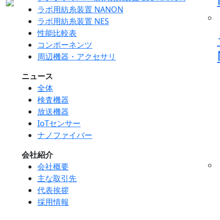
ラボ用紡糸装置 NANON
ラボ用紡糸装置 NES
性能比較表
コンポーネンツ
周辺機器・アクセサリ
ニュース
全体
検査機器
放送機器
IoTセンサー
ナノファイバー
会社紹介
会社概要
主な取引先
代表挨拶
採用情報