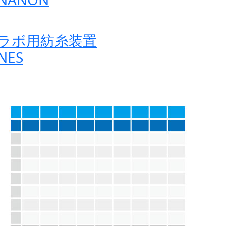
ラボ用紡糸装置
NES