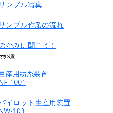
サンプル写真
サンプル作製の流れ
のがみに聞こう！
紡糸装置
量産用紡糸装置
NF-1001
パイロット生産用装置
NW-103