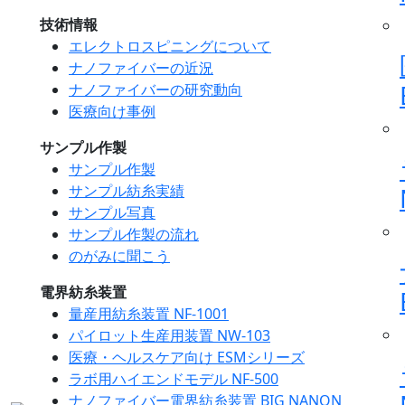
技術情報
エレクトロスピニングについて
ナノファイバーの近況
ナノファイバーの研究動向
医療向け事例
サンプル作製
サンプル作製
サンプル紡糸実績
サンプル写真
サンプル作製の流れ
のがみに聞こう
電界紡糸装置
量産用紡糸装置 NF-1001
パイロット生産用装置 NW-103
医療・ヘルスケア向け ESMシリーズ
ラボ用ハイエンドモデル NF-500
ナノファイバー電界紡糸装置 BIG NANON